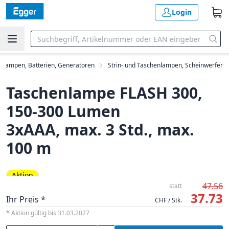
Login
, Lampen, Batterien, Generatoren
Strin- und Taschenlampen, Scheinwerfer
Taschenlampe FLASH 300,
150-300 Lumen
3xAAA, max. 3 Std., max.
100 m
Aktion
47.56
statt
37.73
Ihr Preis *
CHF / Stk.
* Aktion gültig bis 31.03.2027