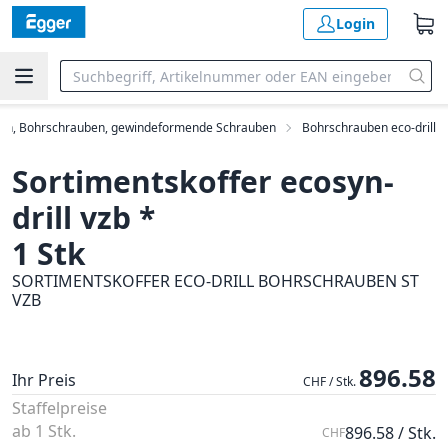
Login
en, Bohrschrauben, gewindeformende Schrauben
Bohrschrauben eco-drill
Sortimentskoffer ecosyn-
drill vzb *
1 Stk
SORTIMENTSKOFFER ECO-DRILL BOHRSCHRAUBEN ST
VZB
896.58
Ihr Preis
CHF / Stk.
Staffelpreise
ab 1 Stk.
896.58 / Stk.
CHF