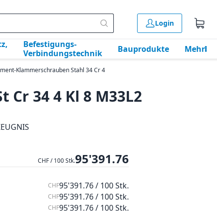
Login
z,
Befestigungs-
Bauprodukte
Mehr
Verbindungstechnik
ment-Klammerschrauben Stahl 34 Cr 4
 Cr 34 4 Kl 8 M33L2
ZEUGNIS
95'391.76
CHF / 100 Stk.
95'391.76 / 100 Stk.
CHF
95'391.76 / 100 Stk.
CHF
95'391.76 / 100 Stk.
CHF