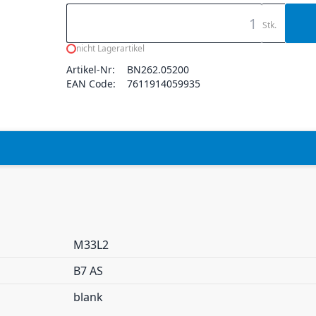
Stk.
nicht Lagerartikel
Artikel-Nr:
BN262.05200
EAN Code:
7611914059935
M33L2
B7 AS
blank