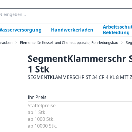
Arbeitsschut
Wasserversorgung
Handwerkerladen
Bekleidung
hrauben
Elemente für Kessel- und Chemieapparate, Rohrleitungsbau
Seg
SegmentKlammerschr St
1 Stk
SEGMENTKLAMMERSCHR ST 34 CR 4 KL 8 MIT 
Ihr Preis
Staffelpreise
ab 1 Stk.
ab 1000 Stk.
ab 10000 Stk.