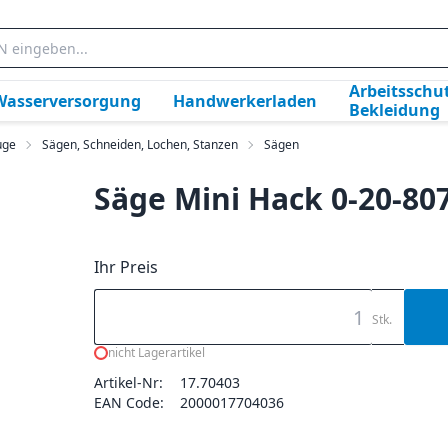
Arbeitsschut
Wasserversorgung
Handwerkerladen
Bekleidung
uge
Sägen, Schneiden, Lochen, Stanzen
Sägen
Säge Mini Hack 0-20-80
Ihr Preis
Stk.
nicht Lagerartikel
Artikel-Nr:
17.70403
EAN Code:
2000017704036