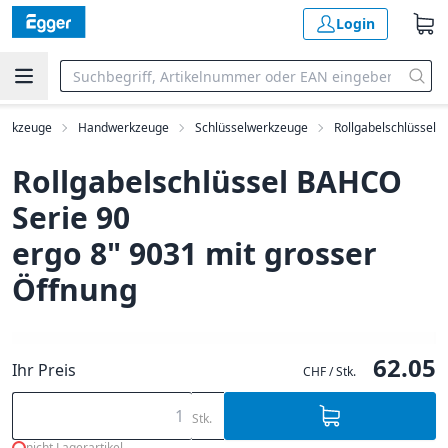
Login
erkzeuge
Handwerkzeuge
Schlüsselwerkzeuge
Rollgabelschlüssel
Rollgabelschlüssel BAHCO
Serie 90
ergo 8" 9031 mit grosser
Öffnung
62.05
Ihr Preis
CHF / Stk.
Stk.
nicht Lagerartikel