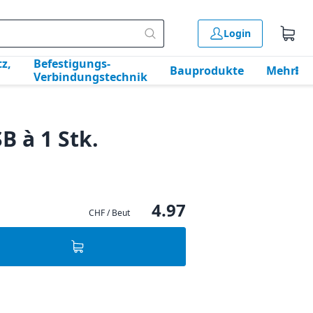
Login
z,
Befestigungs-
Bauprodukte
Mehr
Verbindungstechnik
 à 1 Stk.
4.97
CHF / Beut