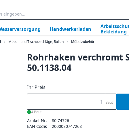
Arbeitsschut
Wasserversorgung
Handwerkerladen
Bekleidung
l
Möbel- und Tischbeschläge, Rollen
Möbelzubehör
Rohrhaken verchromt SB
50.1138.04
Ihr Preis
Beut
4 Beut
Artikel-Nr:
80.74726
EAN Code:
2000080747268