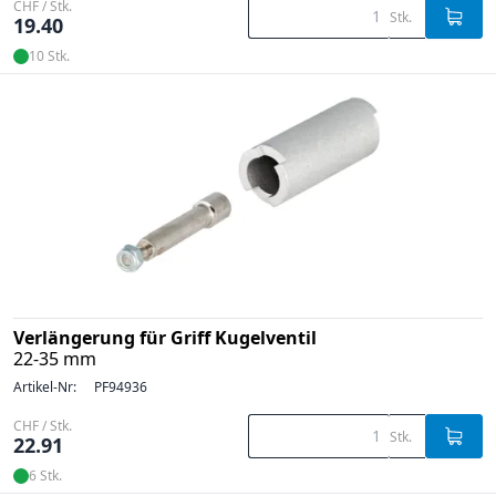
CHF / Stk.
Stk.
19.40
10 Stk.
Verlängerung für Griff Kugelventil
22-35 mm
Artikel-Nr:
PF94936
CHF / Stk.
Stk.
22.91
6 Stk.