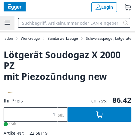
Login
erladen
Werkzeuge
Sanitärwerkzeuge
Schweissspiegel, Lötgeräte
Lötgerät Soudogaz X 2000
PZ
mit Piezozündung new
86.42
Ihr Preis
CHF / Stk.
Stk.
7 Stk.
Artikel-Nr:
22.58119