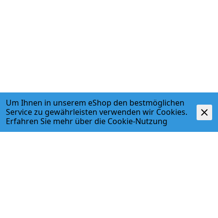
Um Ihnen in unserem eShop den bestmöglichen
Service zu gewährleisten verwenden wir Cookies.
Erfahren Sie mehr über die
Cookie-Nutzung
ADRESSE
Egger + Co. AG
Kirchbergstr. 3
3400 Burgdorf
T. 034 427 27 27
F. 034 427 27 28
www.egger-burgdorf.ch