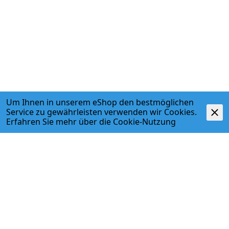
Um Ihnen in unserem eShop den bestmöglichen
Service zu gewährleisten verwenden wir Cookies.
Erfahren Sie mehr über die
Cookie-Nutzung
ADRESSE
Egger + Co. AG
Kirchbergstr. 3
3400 Burgdorf
T. 034 427 27 27
F. 034 427 27 28
www.egger-burgdorf.ch