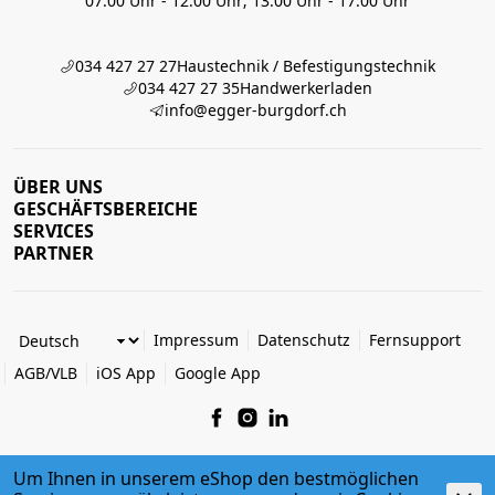
07:00 Uhr - 12:00 Uhr; 13:00 Uhr - 17:00 Uhr
034 427 27 27
Haustechnik / Befestigungstechnik
034 427 27 35
Handwerkerladen
info@egger-burgdorf.ch
ÜBER UNS
GESCHÄFTSBEREICHE
SERVICES
PARTNER
Impressum
Datenschutz
Fernsupport
AGB/VLB
iOS App
Google App
Um Ihnen in unserem eShop den bestmöglichen