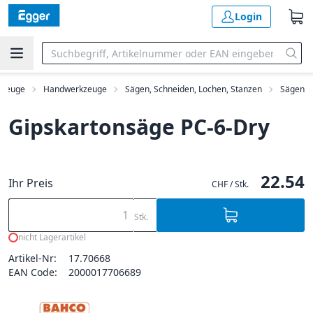
Login
kzeuge
Handwerkzeuge
Sägen, Schneiden, Lochen, Stanzen
Sägen
Gipskartonsäge PC-6-Dry
22.54
Ihr Preis
CHF / Stk.
Stk.
nicht Lagerartikel
Artikel-Nr:
17.70668
EAN Code:
2000017706689