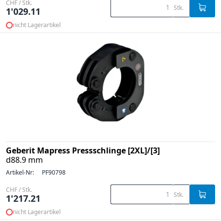
CHF / Stk.
Stk.
1'029.11
nicht Lagerartikel
Geberit Mapress Pressschlinge [2XL]/[3]
d88.9 mm
Artikel-Nr:
PF90798
CHF / Stk.
Stk.
1'217.21
nicht Lagerartikel