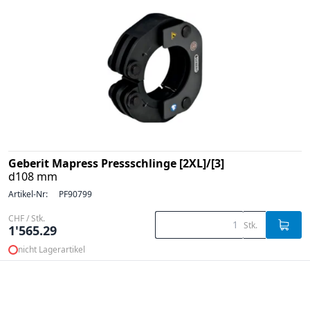
Geberit Mapress Pressschlinge [2XL]/[3]
d108 mm
Artikel-Nr:
PF90799
CHF / Stk.
Stk.
1'565.29
nicht Lagerartikel