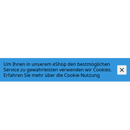
Um Ihnen in unserem eShop den bestmöglichen
Service zu gewährleisten verwenden wir Cookies.
Erfahren Sie mehr über die
Cookie-Nutzung
Beschreibung
- Für Pressgeräte mit Geberit Kompatibilität 3
- Zum Verpressen von Geberit Mapress Pressfittings