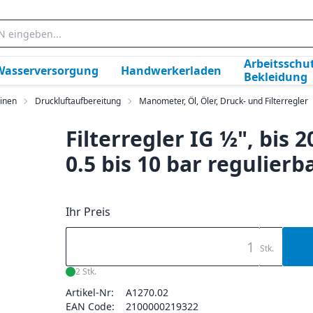
Arbeitsschut
Wasserversorgung
Handwerkerladen
Bekleidung
inen
Druckluftaufbereitung
Manometer, Öl, Öler, Druck- und Filterregler
Filterregler IG ½", bis 
0.5 bis 10 bar regulierb
Ihr Preis
Stk.
2 Stk.
Artikel-Nr:
A1270.02
EAN Code:
2100000219322