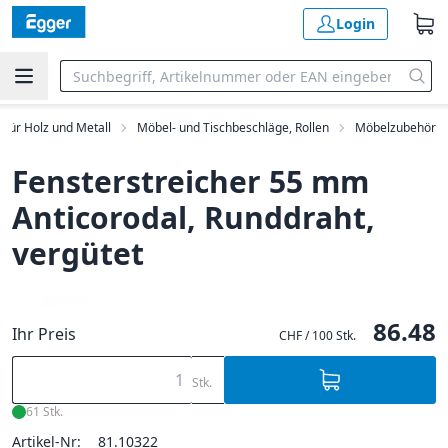
Login
 für Holz und Metall
Möbel- und Tischbeschläge, Rollen
Möbelzubehör
Fensterstreicher 55 mm
Anticorodal, Runddraht,
vergütet
86.48
Ihr Preis
CHF / 100 Stk.
Stk.
61 Stk.
Artikel-Nr:
81.10322