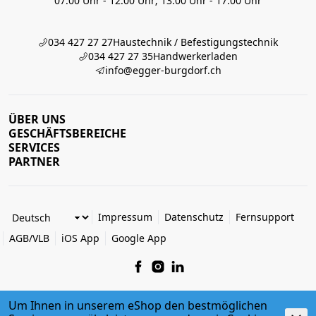
07:00 Uhr - 12:00 Uhr; 13:00 Uhr - 17:00 Uhr
034 427 27 27
Haustechnik / Befestigungstechnik
034 427 27 35
Handwerkerladen
info@egger-burgdorf.ch
ÜBER UNS
GESCHÄFTSBEREICHE
SERVICES
PARTNER
Impressum
Datenschutz
Fernsupport
AGB/VLB
iOS App
Google App
Um Ihnen in unserem eShop den bestmöglichen