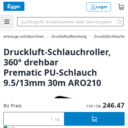
Login
rowerkzeuge und Maschinen
Druckluftaufbereitung
Druckluftschläuche
Druckluft-Schlauchroller,
360° drehbar
Prematic PU-Schlauch
9.5/13mm 30m ARO210
246.47
Ihr Preis
CHF / Stk.
Stk.
1 Stk.