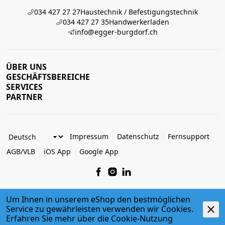
034 427 27 27
Haustechnik / Befestigungstechnik
034 427 27 35
Handwerkerladen
info@egger-burgdorf.ch
ÜBER UNS
GESCHÄFTSBEREICHE
SERVICES
PARTNER
Impressum
Datenschutz
Fernsupport
AGB/VLB
iOS App
Google App
Um Ihnen in unserem eShop den bestmöglichen
Service zu gewährleisten verwenden wir Cookies.
© 2026 Egger + Co. AG
Erfahren Sie mehr über die
powered by polynorm
Cookie-Nutzung