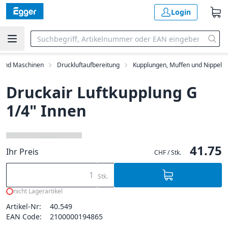
Login
 und Maschinen
Druckluftaufbereitung
Kupplungen, Muffen und Nippel
Druckair Luftkupplung G
1/4" Innen
41.75
Ihr Preis
CHF / Stk.
Stk.
nicht Lagerartikel
Artikel-Nr:
40.549
EAN Code:
2100000194865