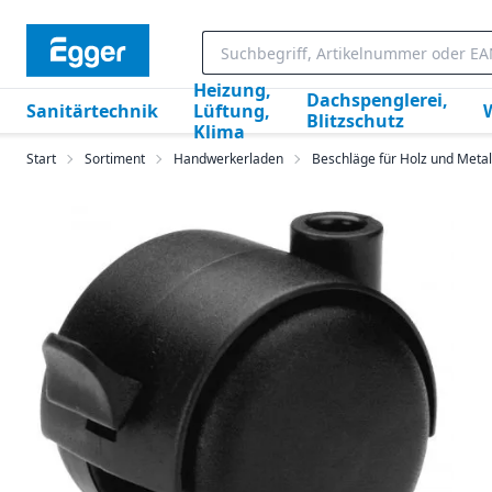
Heizung,
Dachspenglerei,
Sanitärtechnik
Lüftung,
Blitzschutz
Klima
Start
Sortiment
Handwerkerladen
Beschläge für Holz und Metal