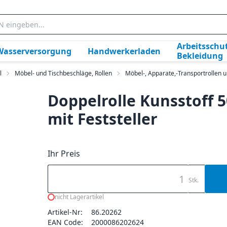
Arbeitsschut
Wasserversorgung
Handwerkerladen
Bekleidung
l
Möbel- und Tischbeschläge, Rollen
Möbel-, Apparate,-Transportrollen 
Doppelrolle Kunsstoff
mit Feststeller
Ihr Preis
Stk.
nicht Lagerartikel
Artikel-Nr:
86.20262
EAN Code:
2000086202624