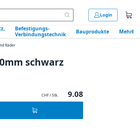
Login
z,
Befestigungs-
Bauprodukte
Mehr
Verbindungstechnik
und Räder
 50mm schwarz
9.08
CHF / Stk.