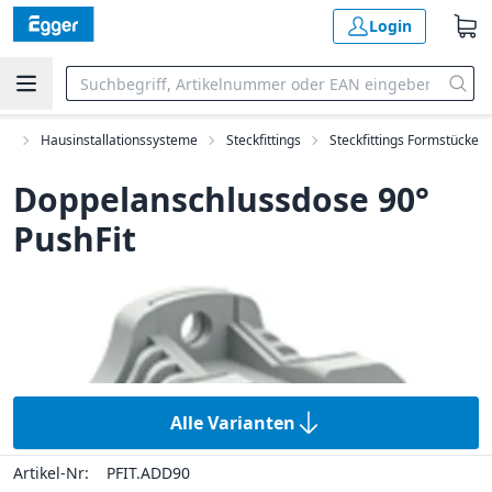
Login
ik
Hausinstallationssysteme
Steckfittings
Steckfittings Formstücke
Doppelanschlussdose 90°
PushFit
Alle Varianten
Artikel-Nr:
PFIT.ADD90