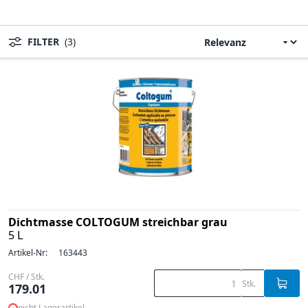
FILTER
(3)
Dichtmasse COLTOGUM streichbar grau
5 L
Artikel-Nr:
163443
CHF / Stk.
Stk.
179.01
nicht Lagerartikel