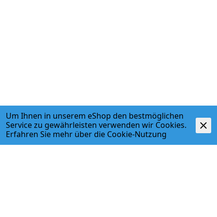
Um Ihnen in unserem eShop den bestmöglichen
Service zu gewährleisten verwenden wir Cookies.
Erfahren Sie mehr über die
Cookie-Nutzung
ADRESSE
Egger + Co. AG
Kirchbergstr. 3
3400 Burgdorf