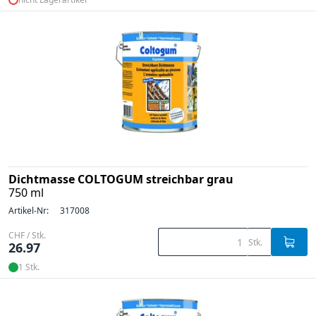
Dichtmasse COLTOGUM streichbar grau
750 ml
Artikel-Nr:
317008
CHF / Stk.
Stk.
26.97
1 Stk.