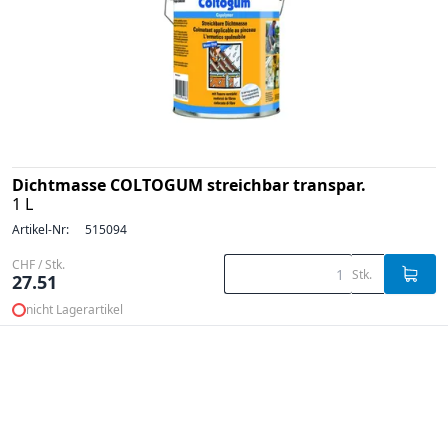
Dichtmasse COLTOGUM streichbar transpar.
1 L
Artikel-Nr:
515094
CHF / Stk.
Stk.
27.51
nicht Lagerartikel