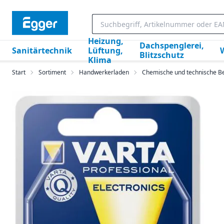
Heizung,
Dachspenglerei,
Sanitärtechnik
Lüftung,
Blitzschutz
Klima
Start
Sortiment
Handwerkerladen
Chemische und technische Be