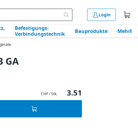
Login
z,
Befestigungs-
Bauprodukte
Mehr
Verbindungstechnik
egeräte
23 GA
3.51
CHF / Stk.