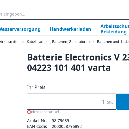
Arbeitsschut
Wasserversorgung
Handwerkerladen
Bekleidung
triebsmittel
Kabel, Lampen, Batterien, Generatoren
Batterien und -Lad
Batterie Electronics V 
04223 101 401 varta
Ihr Preis
Stk.
nicht Lagerartikel
Artikel-Nr:
58.79689
EAN Code:
2000058796892