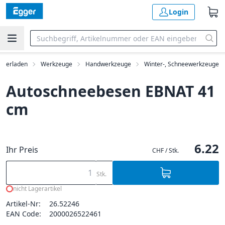
Login
rkerladen
Werkzeuge
Handwerkzeuge
Winter-, Schneewerkzeuge
Autoschneebesen EBNAT 41
cm
6.22
Ihr Preis
CHF / Stk.
Stk.
nicht Lagerartikel
Artikel-Nr:
26.52246
EAN Code:
2000026522461