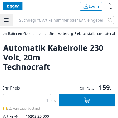
Login
mpen, Batterien, Generatoren
Stromverteilung, Elektroinstallationsmaterial
Automatik Kabelrolle 230
Volt, 20m
Technocraft
159.–
Ihr Preis
CHF / Stk.
Stk.
z.Z. kein Lagerbestand
Artikel-Nr:
16202.20.000