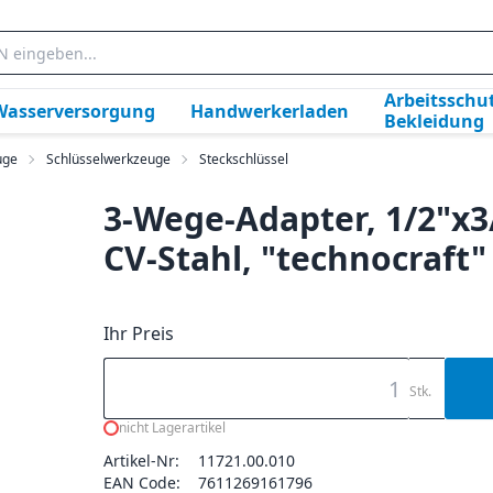
Arbeitsschut
Wasserversorgung
Handwerkerladen
Bekleidung
uge
Schlüsselwerkzeuge
Steckschlüssel
3-Wege-Adapter, 1/2"x3
CV-Stahl, "technocraft"
Ihr Preis
Stk.
nicht Lagerartikel
Artikel-Nr:
11721.00.010
EAN Code:
7611269161796