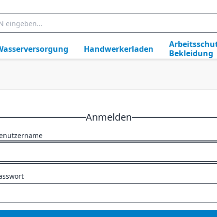
Arbeitsschut
Wasserversorgung
Handwerkerladen
Bekleidung
Anmelden
enutzername
asswort