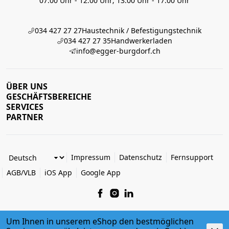
07:00 Uhr - 12:00 Uhr; 13:00 Uhr - 17:00 Uhr
034 427 27 27
Haustechnik / Befestigungstechnik
034 427 27 35
Handwerkerladen
info@egger-burgdorf.ch
ÜBER UNS
GESCHÄFTSBEREICHE
SERVICES
PARTNER
Impressum
Datenschutz
Fernsupport
AGB/VLB
iOS App
Google App
Um Ihnen in unserem eShop den bestmöglichen