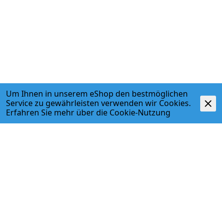
Um Ihnen in unserem eShop den bestmöglichen
Service zu gewährleisten verwenden wir Cookies.
Erfahren Sie mehr über die
Cookie-Nutzung
ADRESSE
Egger + Co. AG
Kirchbergstr. 3
3400 Burgdorf
T. 034 427 27 27
F. 034 427 27 28