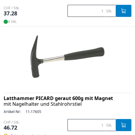
CHF / Stk.
Stk.
37.28
4 Stk.
Latthammer PICARD geraut 600g mit Magnet
mit Nagelhalter und Stahlrohrstiel
Artikel-Nr:
11.17605
CHF / Stk.
Stk.
46.72