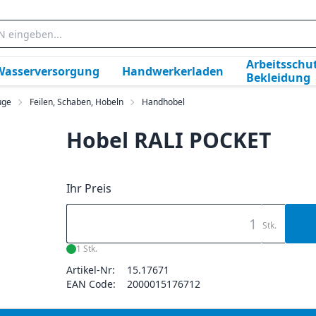
Arbeitsschut
Wasserversorgung
Handwerkerladen
Bekleidung
uge
Feilen, Schaben, Hobeln
Handhobel
Hobel RALI POCKET
Ihr Preis
Stk.
1 Stk.
Artikel-Nr:
15.17671
EAN Code:
2000015176712