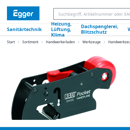
Heizung,
Dachspenglerei,
Sanitärtechnik
Lüftung,
Blitzschutz
Klima
Start
Sortiment
Handwerkerladen
Werkzeuge
Handwerkze