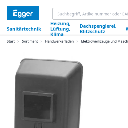
Heizung,
Dachspenglerei,
Sanitärtechnik
Lüftung,
Blitzschutz
Klima
Start
Sortiment
Handwerkerladen
Elektrowerkzeuge und Masch