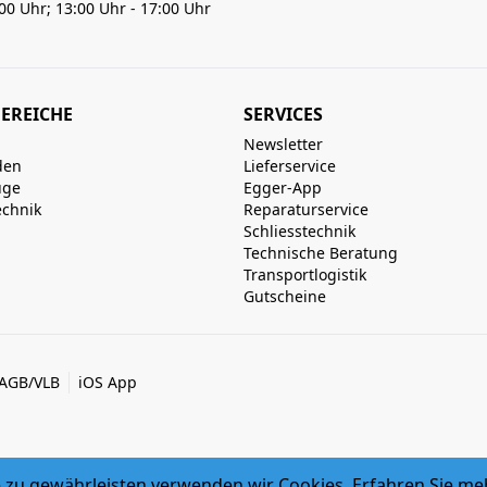
:00 Uhr; 13:00 Uhr - 17:00 Uhr
EREICHE
SERVICES
Newsletter
den
Lieferservice
uge
Egger-App
echnik
Reparaturservice
Schliesstechnik
Technische Beratung
Transportlogistik
Gutscheine
AGB/VLB
iOS App
zu gewährleisten verwenden wir Cookies. Erfahren Sie me