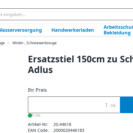
Arbeitsschut
Wasserversorgung
Handwerkerladen
Bekleidung
uge
Winter-, Schneewerkzeuge
Ersatzstiel 150cm zu Sc
Adlus
Ihr Preis
Stk.
5 Stk.
Artikel-Nr:
20.44618
EAN Code:
2000020446183