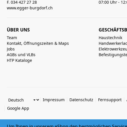
F. 034 427 27 28
07:00 Uhr - 12
www.egger-burgdorf.ch
ÜBER UNS
GESCHÄFTSB
Team
Haustechnik
Kontakt, Öffnungszeiten & Maps
Handwerkerla
Jobs
Elektrowerkze
AGBs und VLBs
Befestigungst
HTP Kataloge
Impressum
Datenschutz
Fernsupport
Google App
Um Ihnen in unserem eShop den bestmöglichen Service 
© 2026 Egger + Co. AG