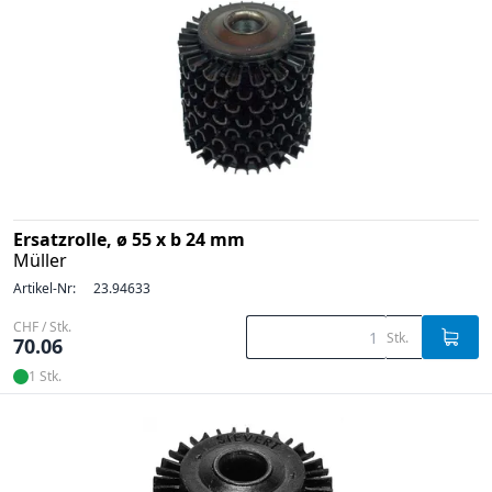
Ersatzrolle, ø 55 x b 24 mm
Müller
Artikel-Nr:
23.94633
CHF / Stk.
Stk.
70.06
1 Stk.