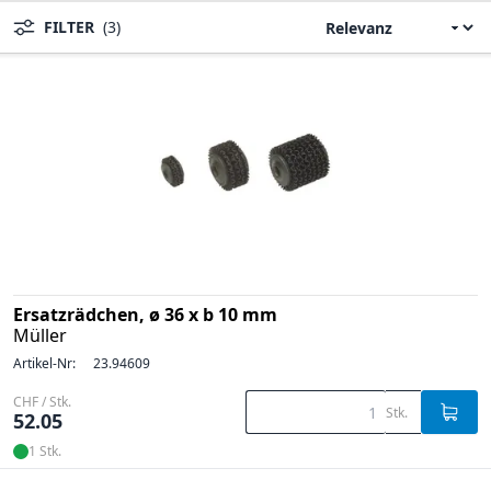
FILTER
(3)
Ersatzrädchen, ø 36 x b 10 mm
Müller
Artikel-Nr:
23.94609
CHF / Stk.
Stk.
52.05
1 Stk.