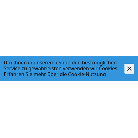
Um Ihnen in unserem eShop den bestmöglichen
Service zu gewährleisten verwenden wir Cookies.
Erfahren Sie mehr über die
Cookie-Nutzung
ADRESSE
Egger + Co. AG
Kirchbergstr. 3
3400 Burgdorf
T. 034 427 27 27
F. 034 427 27 28
www.egger-burgdorf.ch