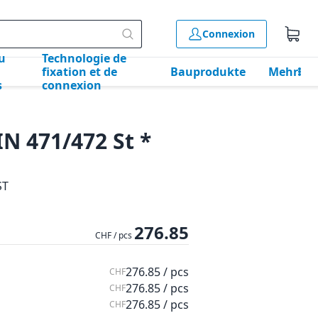
Connexion
u
Technologie de
fixation et de
Bauprodukte
Mehr
s
connexion
N 471/472 St *
ST
276.85
CHF / pcs
276.85 / pcs
CHF
276.85 / pcs
CHF
276.85 / pcs
CHF