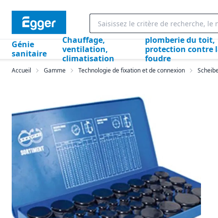
Chauffage,
plomberie du toit,
Génie
ventilation,
protection contre 
sanitaire
climatisation
foudre
Accueil
Gamme
Technologie de fixation et de connexion
Scheib