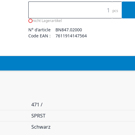
pcs
nicht Lagerartikel
N° d'article
BN847.02000
Code EAN :
7611914147564
471 /
SPRST
Schwarz