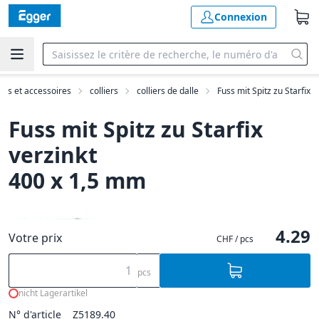
Connexion
ints et accessoires
colliers
colliers de dalle
Fuss mit Spitz zu Starfix
Fuss mit Spitz zu Starfix
verzinkt
400 x 1,5 mm
4.29
Votre prix
CHF / pcs
pcs
nicht Lagerartikel
N° d'article
Z5189.40