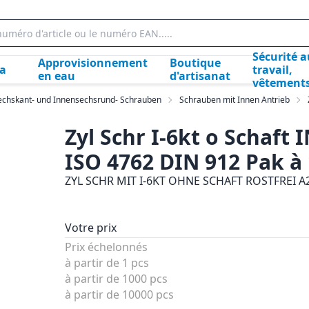
Sécurité a
Approvisionnement
Boutique
la
travail,
en eau
d'artisanat
vêtement
echskant- und Innensechsrund- Schrauben
Schrauben mit Innen Antrieb
Zyl Schr I-6kt o Schaft
ISO 4762 DIN 912 Pak à 
ZYL SCHR MIT I-6KT OHNE SCHAFT ROSTFREI A
Votre prix
Prix échelonnés
à partir de 1 pcs
à partir de 1000 pcs
à partir de 10000 pcs