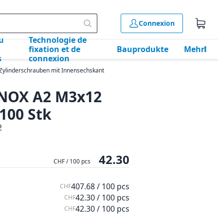
Connexion
u
Technologie de
fixation et de
Bauprodukte
Mehr
s
connexion
Zylinderschrauben mit Innensechskant
 INOX A2 M3x12
100 Stk
2
42.30
CHF / 100 pcs
407.68 / 100 pcs
CHF
42.30 / 100 pcs
CHF
42.30 / 100 pcs
CHF