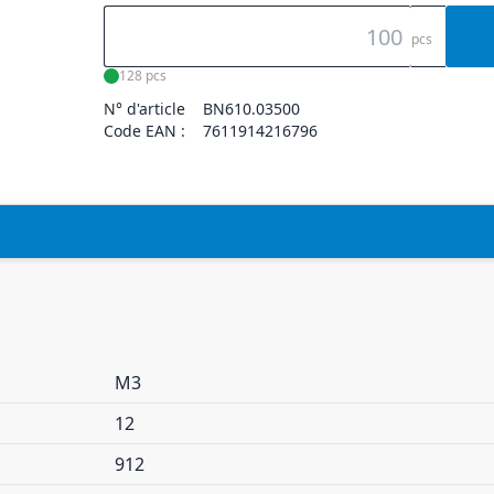
pcs
128 pcs
N° d'article
BN610.03500
Code EAN :
7611914216796
M3
12
912