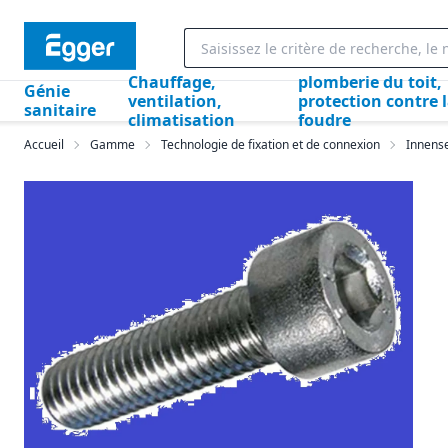
Chauffage,
plomberie du toit,
Génie
ventilation,
protection contre 
sanitaire
climatisation
foudre
Accueil
Gamme
Technologie de fixation et de connexion
Innens