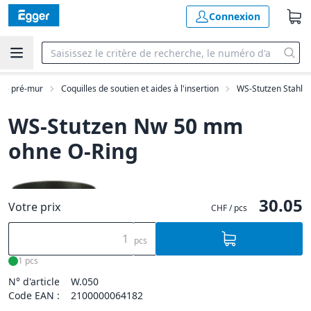
Connexion
 de pré-mur
Coquilles de soutien et aides à l'insertion
WS-Stutzen Stahl
WS-Stutzen Nw 50 mm
ohne O-Ring
30.05
Votre prix
CHF / pcs
pcs
1 pcs
N° d'article
W.050
Code EAN :
2100000064182