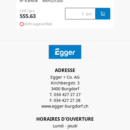
N° d'article
WAP025.000
CHF / pcs
pcs
555.63
nicht Lagerartikel
ADRESSE
Egger + Co. AG
Kirchbergstr. 3
3400 Burgdorf
T. 034 427 27 27
F. 034 427 27 28
www.egger-burgdorf.ch
HORAIRES D'OUVERTURE
Lundi - jeudi