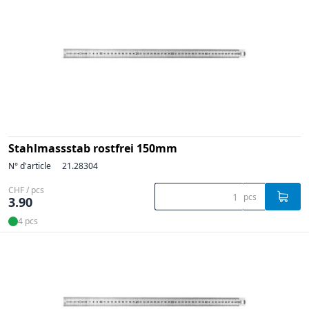
Stahlmassstab rostfrei 150mm
N° d'article
21.28304
CHF / pcs
pcs
3.90
4 pcs