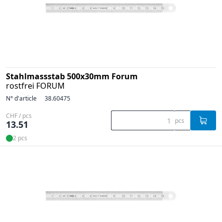
Stahlmassstab 500x30mm Forum
rostfrei FORUM
N° d'article
38.60475
CHF / pcs
pcs
13.51
2 pcs