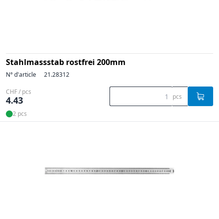
Stahlmassstab rostfrei 200mm
N° d'article
21.28312
CHF / pcs
pcs
4.43
2 pcs