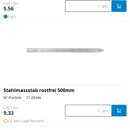
CHF / pcs
pcs
5.56
6 pcs
Stahlmassstab rostfrei 500mm
N° d'article
21.28346
CHF / pcs
pcs
9.33
z.Z. kein Lagerbestand