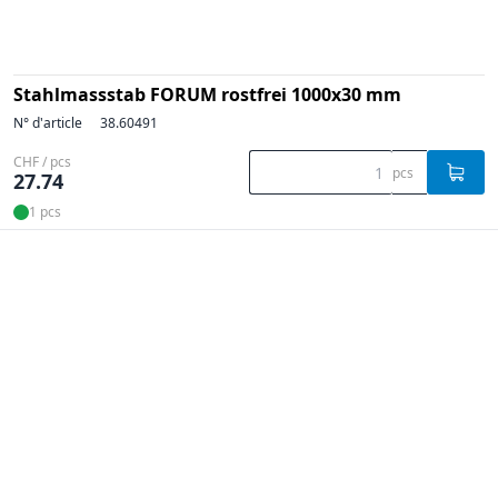
Stahlmassstab FORUM rostfrei 1000x30 mm
N° d'article
38.60491
CHF / pcs
pcs
27.74
1 pcs