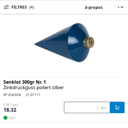
FILTRES
(4)
Senklot 300gr Nr. 1
Zinkdruckguss poliert silber
N° d'article
21.01111
CHF / pcs
pcs
18.32
1 pcs