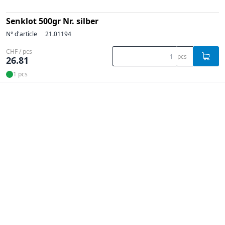
Senklot 500gr Nr. silber
N° d'article
21.01194
CHF / pcs
pcs
26.81
1 pcs