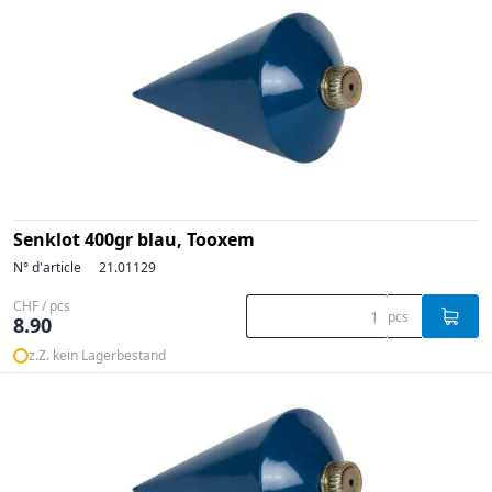
Senklot 400gr blau, Tooxem
N° d'article
21.01129
CHF / pcs
pcs
8.90
z.Z. kein Lagerbestand