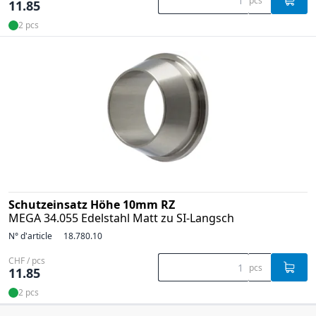
pcs
11.85
2 pcs
Schutzeinsatz Höhe 10mm RZ
MEGA 34.055 Edelstahl Matt zu SI-Langsch
N° d'article
18.780.10
CHF / pcs
pcs
11.85
2 pcs