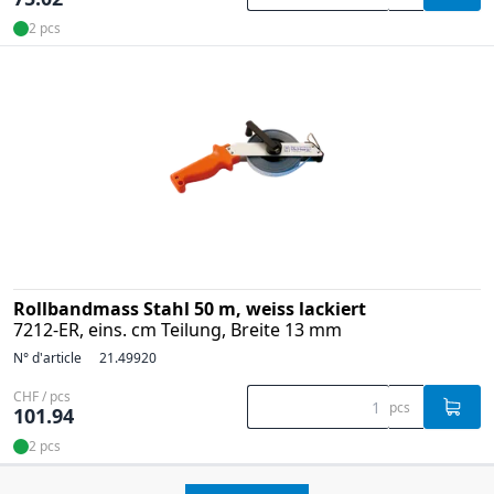
2 pcs
Rollbandmass Stahl 50 m, weiss lackiert
7212-ER, eins. cm Teilung, Breite 13 mm
N° d'article
21.49920
CHF / pcs
pcs
101.94
2 pcs