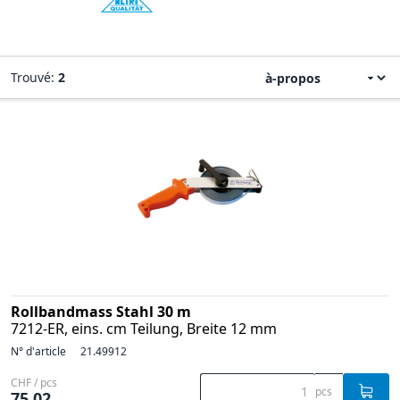
Trouvé:
2
Rollbandmass Stahl 30 m
7212-ER, eins. cm Teilung, Breite 12 mm
N° d'article
21.49912
CHF / pcs
pcs
75.02