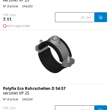
verzinkt VP 25
N° d'article
SA6293
CHF / pcs
pcs
7.11
nicht Lagerartikel
Polyfix Eco Rohrschellen D 54-57
verzinkt VP 25
N° d'article
SA6294
CHF / pcs