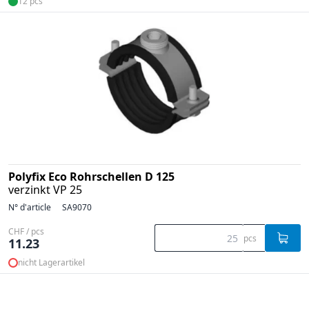
12 pcs
Polyfix Eco Rohrschellen D 125
verzinkt VP 25
N° d'article
SA9070
CHF / pcs
pcs
11.23
nicht Lagerartikel