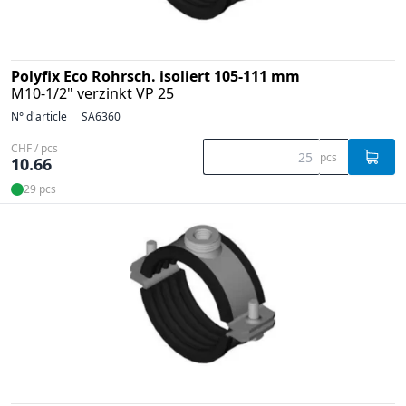
Polyfix Eco Rohrsch. isoliert 105-111 mm
M10-1/2" verzinkt VP 25
N° d'article
SA6360
CHF / pcs
pcs
10.66
29 pcs