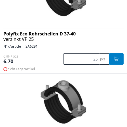
Polyfix Eco Rohrschellen D 37-40
verzinkt VP 25
N° d'article
SA6291
CHF / pcs
pcs
6.70
nicht Lagerartikel