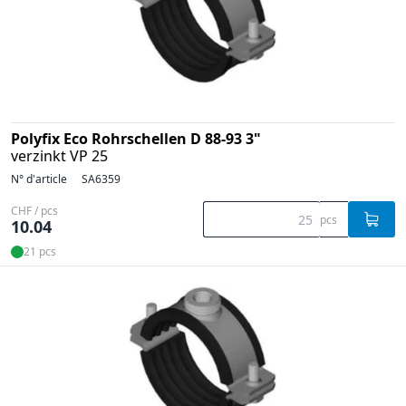
Polyfix Eco Rohrschellen D 88-93 3"
verzinkt VP 25
N° d'article
SA6359
CHF / pcs
pcs
10.04
21 pcs