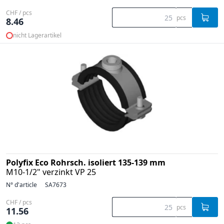
CHF / pcs
pcs
8.46
nicht Lagerartikel
Polyfix Eco Rohrsch. isoliert 135-139 mm
M10-1/2" verzinkt VP 25
N° d'article
SA7673
CHF / pcs
pcs
11.56