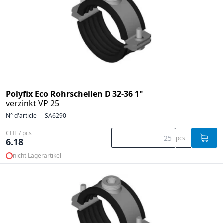
Polyfix Eco Rohrschellen D 32-36 1"
verzinkt VP 25
N° d'article
SA6290
CHF / pcs
pcs
6.18
nicht Lagerartikel