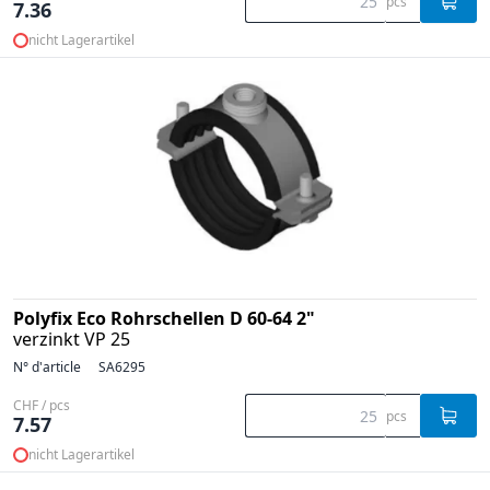
pcs
7.36
nicht Lagerartikel
Polyfix Eco Rohrschellen D 60-64 2"
verzinkt VP 25
N° d'article
SA6295
CHF / pcs
pcs
7.57
nicht Lagerartikel