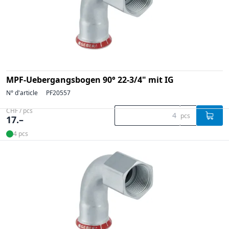
MPF-Uebergangsbogen 90° 22-3/4" mit IG
N° d'article
PF20557
CHF / pcs
pcs
17.–
4 pcs