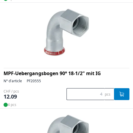
MPF-Uebergangsbogen 90° 18-1/2" mit IG
N° d'article
PF20555
CHF / pcs
pcs
12.09
4 pcs