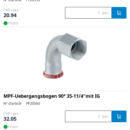
CHF / pcs
pcs
20.94
10 pcs
MPF-Uebergangsbogen 90° 35-11/4"mit IG
N° d'article
PF20560
CHF / pcs
pcs
32.05
10 pcs