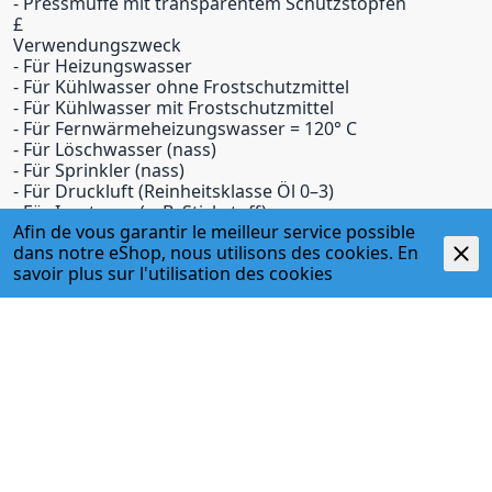
- Pressmuffe mit transparentem Schutzstopfen
£
Verwendungszweck
- Für Heizungswasser
- Für Kühlwasser ohne Frostschutzmittel
- Für Kühlwasser mit Frostschutzmittel
- Für Fernwärmeheizungswasser = 120° C
- Für Löschwasser (nass)
- Für Sprinkler (nass)
- Für Druckluft (Reinheitsklasse Öl 0–3)
- Für Inertgase (z. B. Stickstoff)
Afin de vous garantir le meilleur service possible
- Verwendungsübersicht: Geberit Mapress C-Stahl
dans notre eShop, nous utilisons des cookies. En
savoir plus sur l'
utilisation des cookies
ADRESSE
Egger + Co. AG
Kirchbergstr. 3
3400 Burgdorf