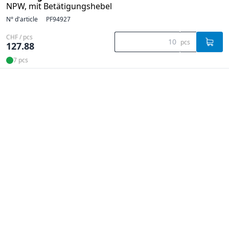
NPW, mit Betätigungshebel
N° d'article
PF94927
CHF / pcs
pcs
127.88
7 pcs