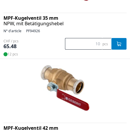
MPF-Kugelventil 35 mm
NPW, mit Betätigungshebel
N° d'article
PF94926
CHF / pcs
pcs
65.48
12 pcs
MPF-Kugelventil 42 mm