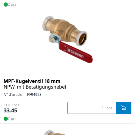
2 pcs
MPF-Kugelventil 18 mm
NPW, mit Betätigungshebel
N° d'article
PF94923
CHF / pcs
pcs
33.45
2 pcs