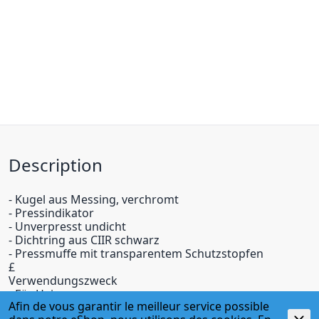
Description
- Kugel aus Messing, verchromt
- Pressindikator
- Unverpresst undicht
- Dichtring aus CIIR schwarz
- Pressmuffe mit transparentem Schutzstopfen
£
Verwendungszweck
- Für Heizungswasser
Afin de vous garantir le meilleur service possible
- Für Kühlwasser ohne Frostschutzmittel