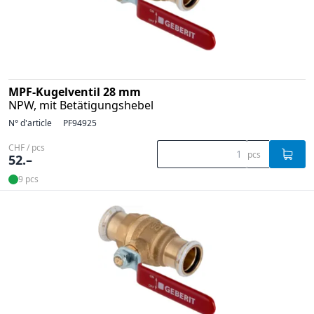
MPF-Kugelventil 28 mm
NPW, mit Betätigungshebel
N° d'article
PF94925
CHF / pcs
pcs
52.–
9 pcs