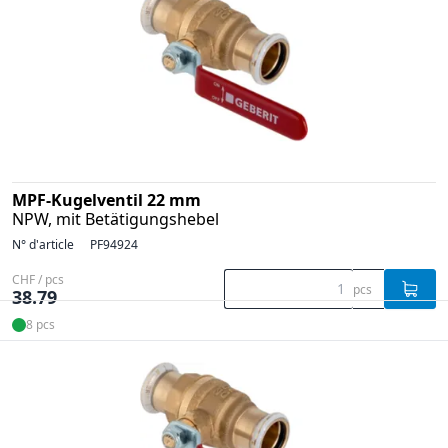
MPF-Kugelventil 22 mm
NPW, mit Betätigungshebel
N° d'article
PF94924
CHF / pcs
pcs
38.79
8 pcs