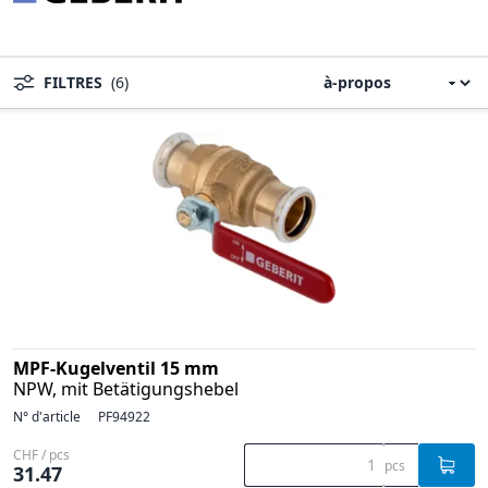
FILTRES
(6)
MPF-Kugelventil 15 mm
NPW, mit Betätigungshebel
N° d'article
PF94922
CHF / pcs
pcs
31.47