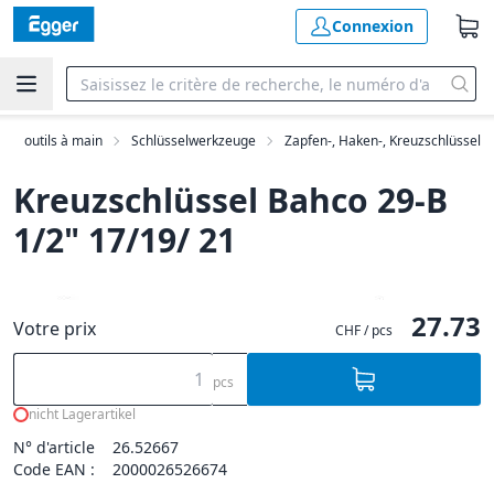
Connexion
outils à main
Schlüsselwerkzeuge
Zapfen-, Haken-, Kreuzschlüssel
Kreuzschlüssel Bahco 29-B
1/2" 17/19/ 21
27.73
Votre prix
CHF / pcs
pcs
nicht Lagerartikel
N° d'article
26.52667
Code EAN :
2000026526674