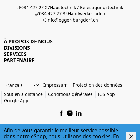
034 427 27 27
Haustechnik / Befestigungstechnik
034 427 27 35
Handwerkerladen
info@egger-burgdorf.ch
À PROPOS DE NOUS
DIVISIONS
SERVICES
PARTENAIRE
Impressum
Protection des données
Soutien à distance
Conditions générales
iOS App
Google App
Afin de vous garantir le meilleur service possible
dans notre eShop, nous utilisons des cookies. En
© 2026 Egger + Co. AG