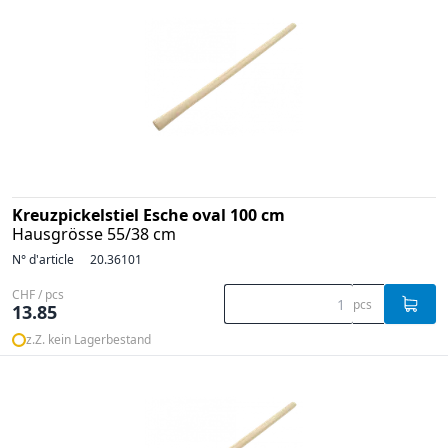
Kreuzpickelstiel Esche oval 100 cm
Hausgrösse 55/38 cm
N° d'article
20.36101
CHF / pcs
pcs
13.85
z.Z. kein Lagerbestand