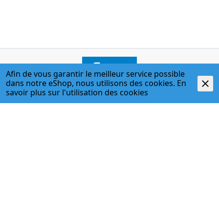
Afin de vous garantir le meilleur service possible
dans notre eShop, nous utilisons des cookies. En
savoir plus sur l'
utilisation des cookies
ADRESSE
Egger + Co. AG
Kirchbergstr. 3
3400 Burgdorf
T. 034 427 27 27
F. 034 427 27 28
www.egger-burgdorf.ch
HORAIRES D'OUVERTURE
Lundi - jeudi
07:00 Uhr - 12:00 Uhr; 13:00 Uhr - 17:30 Uhr