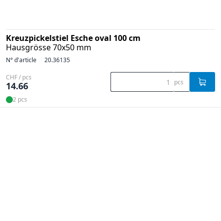
Kreuzpickelstiel Esche oval 100 cm
Hausgrösse 70x50 mm
N° d'article
20.36135
CHF / pcs
pcs
14.66
2 pcs