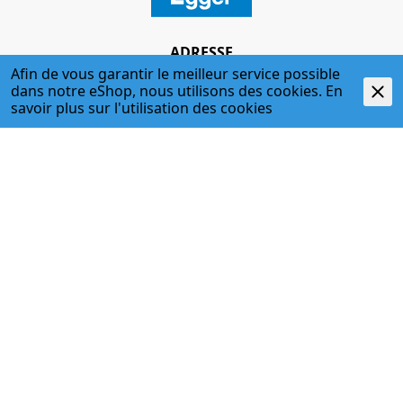
ADRESSE
Afin de vous garantir le meilleur service possible
Egger + Co. AG
dans notre eShop, nous utilisons des cookies. En
Kirchbergstr. 3
savoir plus sur l'
utilisation des cookies
3400 Burgdorf
T. 034 427 27 27
F. 034 427 27 28
www.egger-burgdorf.ch
HORAIRES D'OUVERTURE
Lundi - jeudi
07:00 Uhr - 12:00 Uhr; 13:00 Uhr - 17:30 Uhr
Vendredi
07:00 Uhr - 12:00 Uhr; 13:00 Uhr - 17:00 Uhr
034 427 27 27
Haustechnik / Befestigungstechnik
034 427 27 35
Handwerkerladen
info@egger-burgdorf.ch