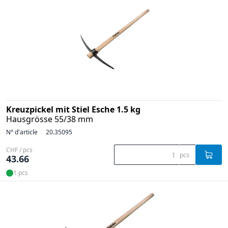
Kreuzpickel mit Stiel Esche 1.5 kg
Hausgrösse 55/38 mm
N° d'article
20.35095
CHF / pcs
pcs
43.66
1 pcs