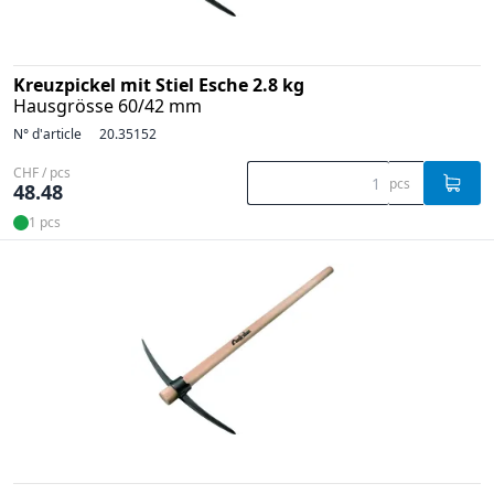
Kreuzpickel mit Stiel Esche 2.8 kg
Hausgrösse 60/42 mm
N° d'article
20.35152
CHF / pcs
pcs
48.48
1 pcs