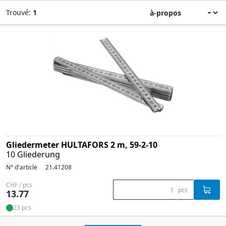
Trouvé:
1
Gliedermeter HULTAFORS 2 m, 59-2-10
10 Gliederung
N° d'article
21.41208
CHF / pcs
pcs
13.77
23 pcs