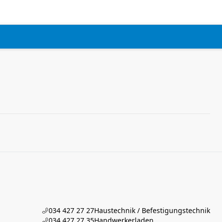
034 427 27 27
Haustechnik / Befestigungstechnik
034 427 27 35
Handwerkerladen