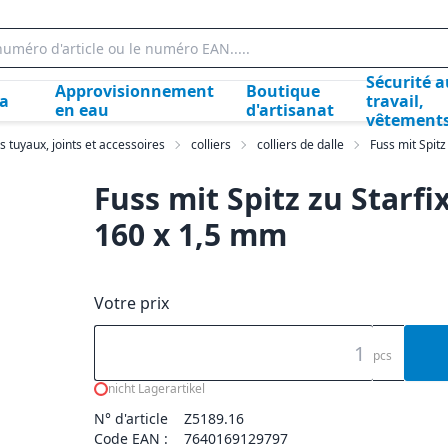
Sécurité a
Approvisionnement
Boutique
la
travail,
en eau
d'artisanat
vêtement
s tuyaux, joints et accessoires
colliers
colliers de dalle
Fuss mit Spitz
Fuss mit Spitz zu Starfi
160 x 1,5 mm
Votre prix
pcs
nicht Lagerartikel
N° d'article
Z5189.16
Code EAN :
7640169129797