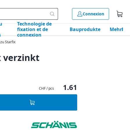
Connexion
u
Technologie de
fixation et de
Bauprodukte
Mehr
s
connexion
 zu Starfix
x verzinkt
1.61
CHF / pcs