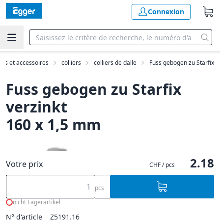
Connexion
ints et accessoires
colliers
colliers de dalle
Fuss gebogen zu Starfix
Fuss gebogen zu Starfix
verzinkt
160 x 1,5 mm
2.18
Votre prix
CHF / pcs
pcs
nicht Lagerartikel
N° d'article
Z5191.16