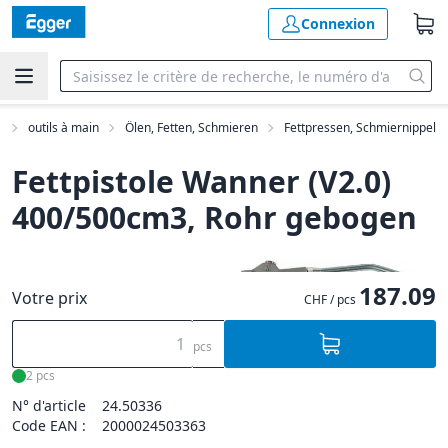
Connexion
s
outils à main
Ölen, Fetten, Schmieren
Fettpressen, Schmiernippel
Fettpistole Wanner (V2.0)
400/500cm3, Rohr gebogen
187.09
Votre prix
CHF / pcs
pcs
2 pcs
N° d'article
24.50336
Code EAN :
2000024503363