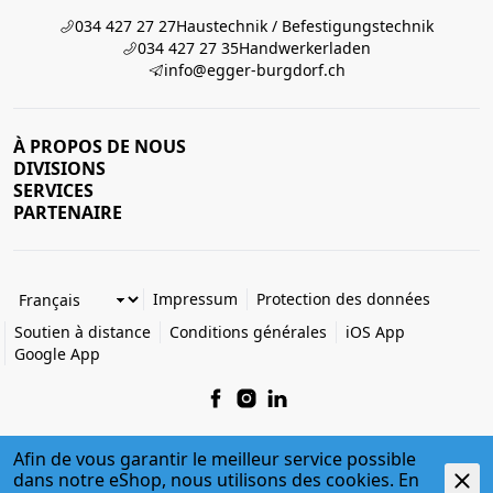
034 427 27 27
Haustechnik / Befestigungstechnik
034 427 27 35
Handwerkerladen
info@egger-burgdorf.ch
À PROPOS DE NOUS
DIVISIONS
SERVICES
PARTENAIRE
Impressum
Protection des données
Soutien à distance
Conditions générales
iOS App
Google App
Afin de vous garantir le meilleur service possible
dans notre eShop, nous utilisons des cookies. En
© 2026 Egger + Co. AG